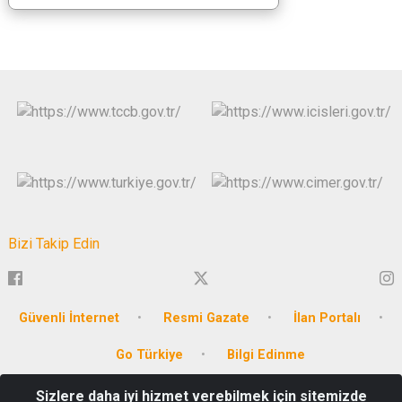
Bizi Takip Edin
Güvenli İnternet
Resmi Gazate
İlan Portalı
Go Türkiye
Bilgi Edinme
Sizlere daha iyi hizmet verebilmek için sitemizde
Emirbeyazıt Mahallesi, Cumhuriyet Meydanı No:3