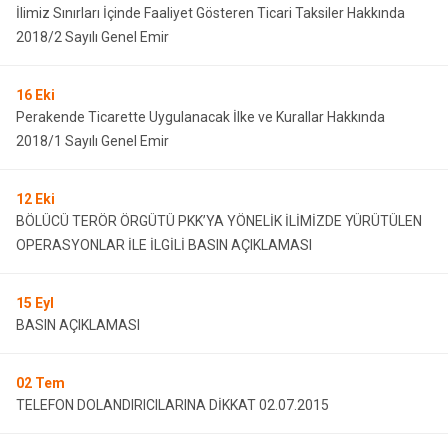
İlimiz Sınırları İçinde Faaliyet Gösteren Ticari Taksiler Hakkında
2018/2 Sayılı Genel Emir
16
Eki
Perakende Ticarette Uygulanacak İlke ve Kurallar Hakkında
2018/1 Sayılı Genel Emir
12
Eki
BÖLÜCÜ TERÖR ÖRGÜTÜ PKK’YA YÖNELİK İLİMİZDE YÜRÜTÜLEN
OPERASYONLAR İLE İLGİLİ BASIN AÇIKLAMASI
15
Eyl
BASIN AÇIKLAMASI
02
Tem
TELEFON DOLANDIRICILARINA DİKKAT 02.07.2015