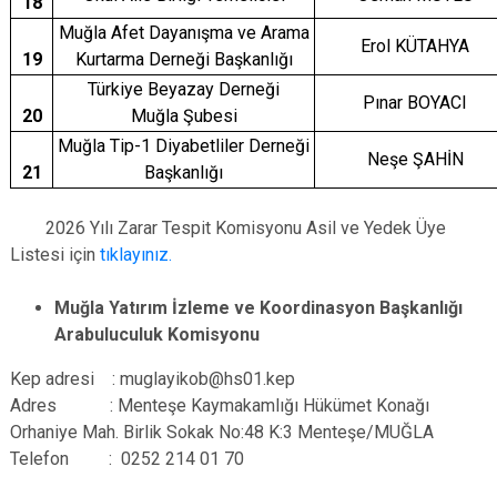
18
Muğla Afet Dayanışma ve Arama
Erol KÜTAHYA
19
Kurtarma Derneği Başkanlığı
Türkiye Beyazay Derneği
Pınar BOYACI
20
Muğla Şubesi
Muğla Tip-1 Diyabetliler Derneği
Neşe ŞAHİN
21
Başkanlığı
2026 Yılı Zarar Tespit Komisyonu Asil ve Yedek Üye
Listesi için
tıklayınız.
Muğla Yatırım İzleme ve Koordinasyon Başkanlığı
Arabuluculuk Komisyonu
Kep adresi : muglayikob@hs01.kep
Adres : Menteşe Kaymakamlığı Hükümet Konağı
Orhaniye Mah. Birlik Sokak No:48 K:3 Menteşe/MUĞLA
Telefon : 0252 214 01 70