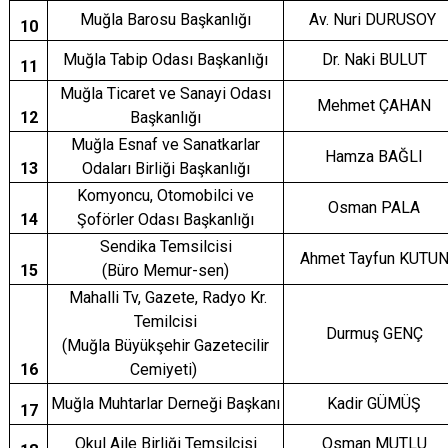
Muğla Barosu Başkanlığı
Av. Nuri DURUSOY
10
Muğla Tabip Odası Başkanlığı
Dr. Naki BULUT
11
Muğla Ticaret ve Sanayi Odası
Mehmet ÇAHAN
12
Başkanlığı
Muğla Esnaf ve Sanatkarlar
Hamza BAĞLI
13
Odaları Birliği Başkanlığı
Komyoncu, Otomobilci ve
Osman PALA
14
Şoförler Odası Başkanlığı
Sendika Temsilcisi
Ahmet Tayfun KUTU
15
(Büro Memur-sen)
Mahalli Tv, Gazete, Radyo Kr.
Temilcisi
Durmuş GENÇ
(Muğla Büyükşehir Gazetecilir
16
Cemiyeti)
Muğla Muhtarlar Derneği Başkanı
Kadir GÜMÜŞ
17
Okul Aile Birliği Temsilcisi
Osman MUTLU