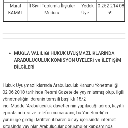
Murat
İl Sivil Toplumla İlişkiler
Yedek
0 252 214 08
KAMAL
Müdürü
Üye
59
MUĞLA VALİLİĞİ HUKUK UYUŞMAZLIKLARINDA
ARABULUCULUK KOMİSYON ÜYELERİ ve İLETİŞİM
BİLGİLERİ
Hukuk Uyuşmazlıklarında Arabuluculuk Kanunu Yönetmeliği
02.06.2018 tarihinde Resmi Gazete'de yayımlanmış olup, ilgili
yönetmeliğin İdarenin temsili başlıklı 18/2
inci Madde "Arabuluculuk davetlerinin yapılacağı adres, kayıtlı
e­posta adresi ve telefon numarasını, bu Yönetmeliğin
yürürlüğe girdiği tarihten itibaren bir ay içerisinde internet
sitesinde yayınlar. Arabulucular görüşmeler kapsamında