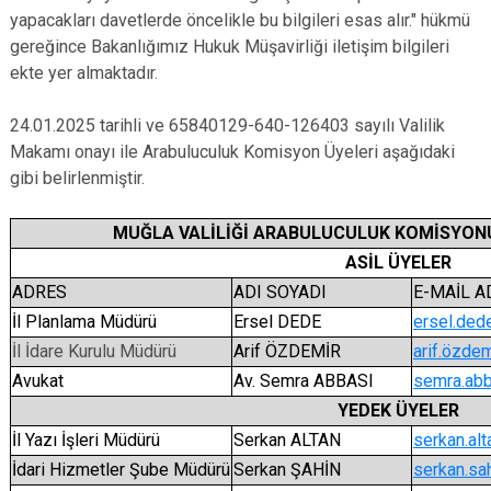
yapacakları davetlerde öncelikle bu bilgileri esas alır." hükmü
gereğince Bakanlığımız Hukuk Müşavirliği iletişim bilgileri
ekte yer almaktadır.
24.01.2025 tarihli ve 65840129-640-126403 sayılı Valilik
Makamı onayı ile Arabuluculuk Komisyon Üyeleri aşağıdaki
gibi belirlenmiştir.
MUĞLA VALİLİĞİ ARABULUCULUK KOMİSYONU 
ASİL ÜYELER
ADRES
ADI SOYADI
E-MAİL A
İl Planlama Müdürü
Ersel DEDE
ersel.dede
İl İdare Kurulu Müdürü
Arif ÖZDEMİR
arif.özdem
Avukat
Av. Semra ABBASI
semra.abba
YEDEK ÜYELER
İl Yazı İşleri Müdürü
Serkan ALTAN
serkan.alt
İdari Hizmetler Şube Müdürü
Serkan ŞAHİN
serkan.sah