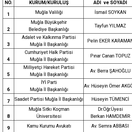
NO.
KURUM/KURULUŞ
ADI ve SOYADI
Muğla Valiliği
İsmail SOYKAN
1
Muğla Büyükşehir
Tayfun YILMAZ
2
Belediye Başkanlığı
Adalet ve Kalkınma Partisi
Pelin EKER KARAMA
3
Muğla İl Başkanlığı
Cumhuriyet Halk Partisi
Pınar Canan TOPUZ
4
Muğla İl Başkanlığı
Milliyetçi Hareket Partisi
Av. Berra ŞAHOĞLU
5
Muğla İl Başkanlığı
İYİ Parti
Av. Hüseyin Ömer AKG
6
Muğla İl Başkanlığı
Saadet Partisi Muğla İl Başkanlığı
Hüseyin TÜMENCİ
7
Muğla Sıtkı Koçman
Dr.Öğr.Üyesi
8
Üniversitesi
Berkan HAMDEMİR
Kamu Kurumu Avukatı
Av. Semra ABBASI
9