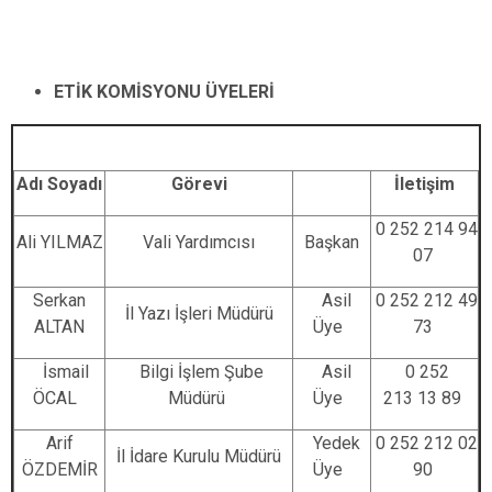
ETİK KOMİSYONU ÜYELERİ
Adı Soyadı
Görevi
İletişim
0 252 214 94
Ali YILMAZ
Vali Yardımcısı
Başkan
07
Serkan
Asil
0 252 212 49
İl Yazı İşleri Müdürü
ALTAN
Üye
73
İsmail
Bilgi İşlem Şube
Asil
0 252
ÖCAL
Müdürü
Üye
213 13 89
Arif
Yedek
0 252 212 02
İl İdare Kurulu Müdürü
ÖZDEMİR
Üye
90