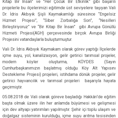
Kitap Bir İnsan” ve "Her Çocuk Bir Etkinlik” gibi başarılı
projelerle bu ilçelerimizi eğitimde üst seviyelere taşıyan Vali
Dr. İdris Akbıyık Şişli Kaymakamlığı süresince “Engelsiz
Hizmet Projesi”, “Siber Zorbalığa Son”, “Nesilleri
Birleştiriyoruz” ve “Bir Kitap Bir İnsan” gibi Avrupa Gönüllü
Hizmeti Projesi(AGH) çerçevesinde birçok Avrupa Birliği
Projesini vatandaşlarla buluşturmuştur.
Vali Dr. İdris Akbıyık Kaymakam olarak görev yaptığı İlçelerde
içme suyu, yol, kanalizasyon, gelir getirici tarımsal projeler,
modern köyler oluşturma, KÖYDES (Sayın
Cumhurbaşkanımızın başlatmış olduğu Köy Alt Yapısını
Destekleme Projesi) projeleri, istihdama dönük projeler, gelir
getirici hayvancılık ve tarımsal projeleri başarıyla hayata
geçirmiştir.
05.08.2018 de Vali olarak göreve başladığı Hakkâri’de eğitim
başta olmak üzere ilin her anlamda büyümesi ve gelişmesi
için dev altyapı yatırımları yapılmıştır. Şehir içi toplu ulaşım ve
doğalgaz sisteminin kurulduğu, içme suyu arıtma tesisinden