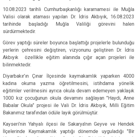
10.08.2023 tarihli Cumhurbaşkanlığı kararnamesi ile Muğla
Valisi olarak ataması yapılan Dr. İdris Akbıyık, 16.08.2023
tarihinde başladığı Muğla Valiliği görevini halen
sürdürmektedir.
Görev yaptığı süreler boyunca başlattığı projelerle bulunduğu
yerlerin çehresini değiştiren, vizyonunu geliştiren Dr. İdris
Akbıyık özellikle eğitim alanında çığır açan projeleri ile
bilinmektedir.
Diyarbakır’ın Çınar İlçesinde kaymakamlık yaparken 4000
kadına okuma yazma öğretilmesini, istihdama yönelik
eğitimler verilmesini ayrıca okula devam edemeyen yaklaşık
1000 kız çocuğunun okula devamını sağlayan "Haydi, Anne
Babalar Okula” projesi ile Vali Dr. İdris Akbıyık, Milli Eğitim
Bakanımız tarafından ödüle layık görülmüştür.
Kayseri’nin Yahyalı ilçesi ile Sakarya’nın Geyve ve Hendek
İlçelerinde Kaymakamlık yaptığı dönemde uyguladığı "Bir