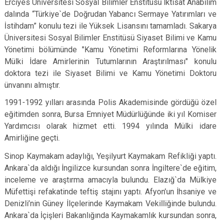
Erciyes Üniversitesi Sosyal Bilimler Enstitüsü İktisat Anabilim
dalında “Türkiye`de Doğrudan Yabancı Sermaye Yatırımları ve
İstihdam” konulu tezi ile Yüksek Lisansını tamamladı. Sakarya
Üniversitesi Sosyal Bilimler Enstitüsü Siyaset Bilimi ve Kamu
Yönetimi bölümünde "Kamu Yönetimi Reformlarına Yönelik
Mülki İdare Amirlerinin Tutumlarının Araştırılması" konulu
doktora tezi ile Siyaset Bilimi ve Kamu Yönetimi Doktoru
ünvanını almıştır.
1991-1992 yılları arasında Polis Akademisinde gördüğü özel
eğitimden sonra, Bursa Emniyet Müdürlüğünde iki yıl Komiser
Yardımcısı olarak hizmet etti. 1994 yılında Mülki idare
Amirliğine geçti.
Sinop Kaymakam adaylığı, Yeşilyurt Kaymakam Refikliği yaptı.
Ankara`da aldığı İngilizce kursundan sonra İngiltere`de eğitim,
inceleme ve araştırma amacıyla bulundu. Elazığ`da Mülkiye
Müfettişi refakatinde teftiş stajını yaptı. Afyon’un İhsaniye ve
Denizli’nin Güney İlçelerinde Kaymakam Vekilliğinde bulundu.
Ankara`da İçişleri Bakanlığında Kaymakamlık kursundan sonra,