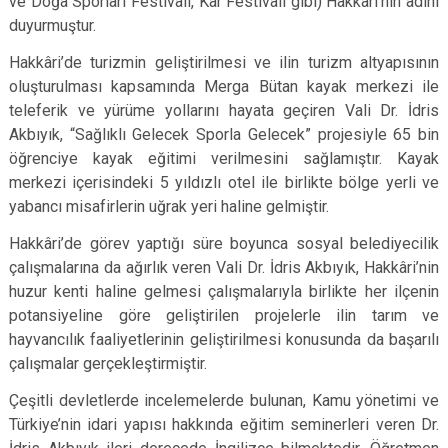
ve Doğa Sporları Festivali, Kar Festivali gibi) Hakkâri’nin adını
duyurmuştur.
Hakkâri’de turizmin geliştirilmesi ve ilin turizm altyapısının
oluşturulması kapsamında Merga Bütan kayak merkezi ile
teleferik ve yürüme yollarını hayata geçiren Vali Dr. İdris
Akbıyık, “Sağlıklı Gelecek Sporla Gelecek” projesiyle 65 bin
öğrenciye kayak eğitimi verilmesini sağlamıştır. Kayak
merkezi içerisindeki 5 yıldızlı otel ile birlikte bölge yerli ve
yabancı misafirlerin uğrak yeri haline gelmiştir.
Hakkâri’de görev yaptığı süre boyunca sosyal belediyecilik
çalışmalarına da ağırlık veren Vali Dr. İdris Akbıyık, Hakkâri’nin
huzur kenti haline gelmesi çalışmalarıyla birlikte her ilçenin
potansiyeline göre geliştirilen projelerle ilin tarım ve
hayvancılık faaliyetlerinin geliştirilmesi konusunda da başarılı
çalışmalar gerçekleştirmiştir.
Çeşitli devletlerde incelemelerde bulunan, Kamu yönetimi ve
Türkiye’nin idari yapısı hakkında eğitim seminerleri veren Dr.