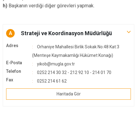
h)
Başkanın verdiği diğer görevleri yapmak.
Strateji ve Koordinasyon Müdürlüğü
A
Adres
Orhaniye Mahallesi Birlik Sokak No:48 Kat:3
(Menteşe Kaymakamlığı Hükümet Konağı)
E-Posta
yikob@mugla.gov.tr
Telefon
0252 214 30 32 - 212 92 10 - 214 01 70
Fax
0252 214 61 62
Haritada Gör