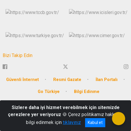
Bizi Takip Edin
Güvenli İnternet
Resmi Gazate
İlan Portalı
Go Türkiye
Bilgi Edinme
Emirbeyazıt Mahallesi, Cumhuriyet Meydanı No:3
Sizlere daha iyi hizmet verebilmek için sitemizde
çerezlere yer veriyoruz
🍪 Çerez politikamız hakkında
Tel: 0252 214 1234
bilgi edinmek için
tıklayınız
Kabul et