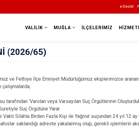
e-Devlet
VALİLİK
MUĞLA
İLÇELERİMİZ
HİZMET
Valilikler
İ (2026/65)
müz ve Fethiye İlçe Emniyet Müdürlüğümüz ekiplerimizce aranan
n çalışmalarda;
su tarafından ‘Varolan veya Varsayılan Suç Örgütlerinin Oluşturdu
Suretiyle Suç Örgütüne Yarar
akti Silahla Birden Fazla Kişi ile Yağma’ suçundan 24 yıl 12 ay h
i şahıslar saklandığı adreste yakalanmış olup, gerekli işlemlerin 