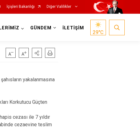
İçişleri Bakanlığı
Diğer Valilikler
LERİMİZ
GÜNDEM
İLETİŞİM
29
°C
 şahısların yakalanmasına
kları Korkutucu Güçten
apis cezası ile 7 yıldır
akabinde cezaevine teslim