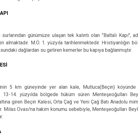
KAPI
 surlarından günümüze ulaşan tek kalıntı olan "Baltalı Kapı", adı
en almaktadır. M.Ö. 1. yüzyıla tarihlenmektedir. Hristiyanlığın 
sundaki dağlardan su getiren kemerler bu kapıya bağlanmıştır.
ESİ
inin 5 km güneyinde yer alan kale, Mutluca(Beçin) köyünde 
, 13-14. yüzyılda bölgede hüküm süren Menteşeoğulları Beyl
altına giren Beçin Kalesi, Orta Çağ ve Yeni Çağ Batı Anadolu mimar
. Milas Ovası'na hakim konumu sebebiyle, Menteşeoğulları Beyl
ır.
A