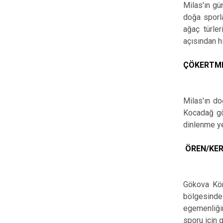
Milas'ın gü
doğa sporl
ağaç türle
açısından h
ÇÖKERTM
Milas'ın do
Kocadağ gör
dinlenme yer
ÖREN/KE
Gökova Körf
bölgesinde
egemenliğin
sporu için 