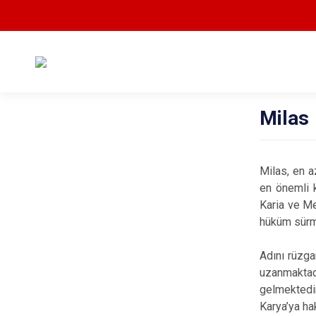
Milas
Milas, en a
en önemli k
Karia ve Me
hüküm sürmü
Adını rüzga
uzanmaktad
gelmektedir
Karya’ya ha