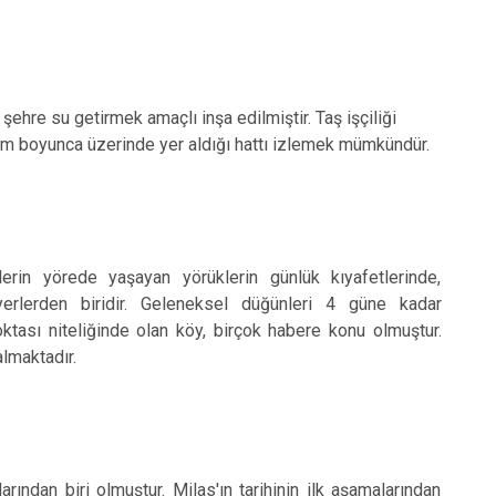
hre su getirmek amaçlı inşa edilmiştir. Taş işçiliği
km boyunca üzerinde yer aldığı hattı izlemek mümkündür.
lerin yörede yaşayan yörüklerin günlük kıyafetlerinde,
yerlerden biridir. Geleneksel düğünleri 4 güne kadar
noktası niteliğinde olan köy, birçok habere konu olmuştur.
almaktadır.
ından biri olmuştur. Milas'ın tarihinin ilk aşamalarından