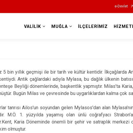
e-Devlet
VALİLİK
MUĞLA
İLÇELERİMİZ
HİZMET
Valilikler
z 5 bin yıllık geçmişi ile bir tarih ve kültür kentidir. İlkçağlard
entiydi. Antik çağlardaki adıyla Mylasa, bu dağlık ülkenin batısı
nteşe Beyliği dönemlerinde, başkentlik yapmıştır. Milas’ta Karia
ştür. Bugün Milas ve çevresinde bu uygarlıklardan kalma çok say
rlar tanrısı Ailos'un soyundan gelen Mylasos'dan alan Mylasa’nın,
ır. M.Ö. 1. yüzyılda yaşamış olan ünlü coğrafyacı Strabon
.Kent, Karia Döneminde önemli bir şehir ve satraplık merkezi ol
kim olmuştur.