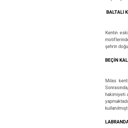
BALTALI 
Kentin eski
motiflerind
şehrin doğu
BEÇİN KAL
Milas kent
Sonrasında
hakimiyeti 
yapmaktadır
kullanılmışt
LABRAND