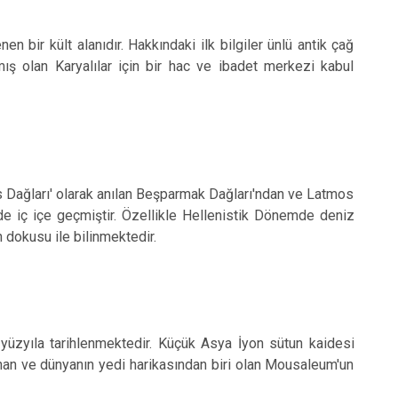
n bir kült alanıdır. Hakkındaki ilk bilgiler ünlü antik çağ
ış olan Karyalılar için bir hac ve ibadet merkezi kabul
s Dağları' olarak anılan Beşparmak Dağları'ndan ve Latmos
de iç içe geçmiştir. Özellikle Hellenistik Dönemde deniz
n dokusu ile bilinmektedir.
üzyıla tarihlenmektedir. Küçük Asya İyon sütun kaidesi
unan ve dünyanın yedi harikasından biri olan Mousaleum'un