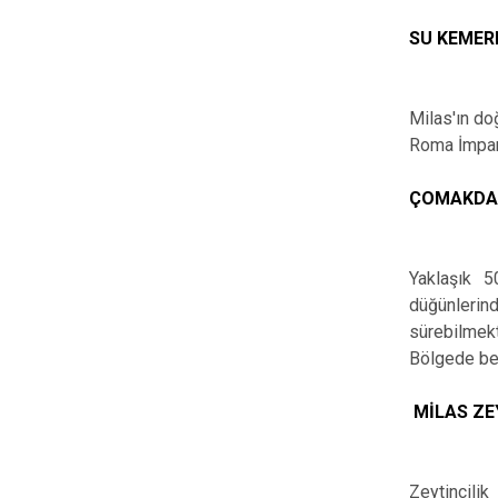
SU KEMER
Milas'ın do
Roma İmpara
ÇOMAKDA
Yaklaşık 5
düğünlerin
sürebilmekt
Bölgede ben
MİLAS ZE
Zeytincilik