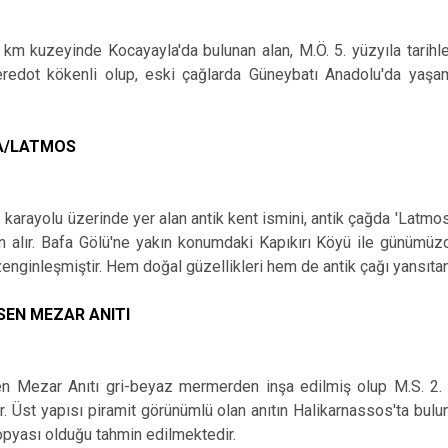
 km kuzeyinde Kocayayla'da bulunan alan, M.Ö. 5. yüzyıla tarihlene
Heredot kökenli olup, eski çağlarda Güneybatı Anadolu'da yaşam
A/LATMOS
karayolu üzerinde yer alan antik kent ismini, antik çağda 'Latmo
 alır. Bafa Gölü'ne yakın konumdaki Kapıkırı Köyü ile günümüz
e zenginleşmiştir. Hem doğal güzellikleri hem de antik çağı yansıta
EN MEZAR ANITI
 Mezar Anıtı gri-beyaz mermerden inşa edilmiş olup M.S. 2. y
r. Üst yapısı piramit görünümlü olan anıtın Halikarnassos'ta bul
opyası olduğu tahmin edilmektedir.