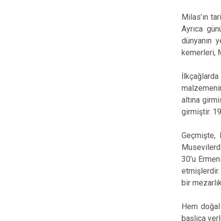
Milas’ın ta
Ayrıca gün
dünyanın y
kemerleri, 
İlkçağlarda
malzemenin
altına girmi
girmiştir. 1
Geçmişte, M
Musevilerdi
30’u Ermeni
etmişlerdir
bir mezarlık
Hem doğal h
başlıca yer