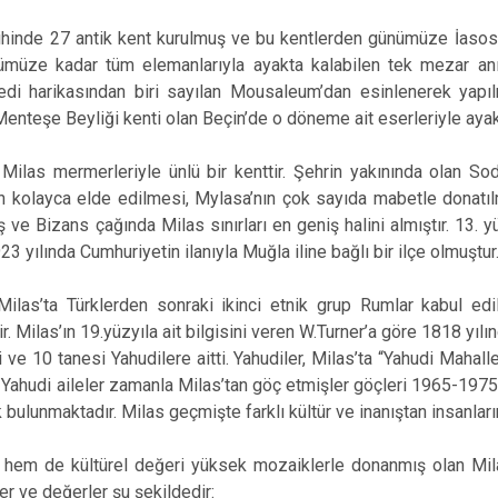
rihinde 27 antik kent kurulmuş ve bu kentlerden günümüze İasos,
ümüze kadar tüm elemanlarıyla ayakta kalabilen tek mezar a
edi harikasından biri sayılan Mousaleum’dan esinlenerek yapı
Menteşe Beyliği kenti olan Beçin’de o döneme ait eserleriyle aya
 Milas mermerleriyle ünlü bir kenttir. Şehrin yakınında olan So
 kolayca elde edilmesi, Mylasa’nın çok sayıda mabetle donatı
ş ve Bizans çağında Milas sınırları en geniş halini almıştır. 13. y
923 yılında Cumhuriyetin ilanıyla Muğla iline bağlı bir ilçe olmuştur
ilas’ta Türklerden sonraki ikinci etnik grup Rumlar kabul edili
r. Milas’ın 19.yüzyıla ait bilgisini veren W.Turner’a göre 1818 yıl
 ve 10 tanesi Yahudilere aitti. Yahudiler, Milas’ta “Yahudi Mahal
. Yahudi aileler zamanla Milas’tan göç etmişler göçleri 1965-1975 
 bulunmaktadır. Milas geçmişte farklı kültür ve inanıştan insanları
em de kültürel değeri yüksek mozaiklerle donanmış olan Milas 
ler ve değerler şu şekildedir: