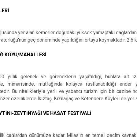
LERİ
ğusunda yer alan kemerler doğudaki yüksek yamaçtaki dağlardan şe
torluğu'nun geç döneminde yapıldığını ortaya koymaktadır. 2,5 
Ğ KÖYÜ/MAHALLESİ
00 yıllık gelenek ve göreneklerin yaşatıldığı, bunlara ait iz
de, mimarisinde, mutfağında kolayca rastlanabildiği ender 
edir. Bu nitelikleriyle yerli ve yabancı turizm için bir cazibe 
zer özelliklerde İkiztaş, Kızılağaç ve Ketendere Köyleri de yer 
YTİNİ-ZEYTİNYAĞI VE HASAT FESTİVALİ
 ilk çağlardan günümüze kadar Milas'ın en temel geçim kaynaklar