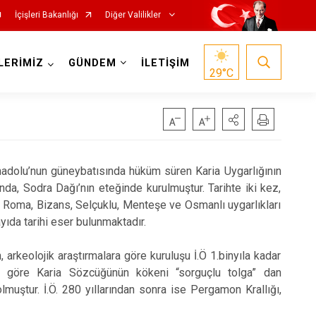
İçişleri Bakanlığı
Diğer Valilikler
LERİMİZ
GÜNDEM
İLETİŞİM
29
°C
a Anadolu’nun güneybatısında hüküm süren Karia Uygarlığının
nda, Sodra Dağı’nın eteğinde kurulmuştur. Tarihte iki kez,
, Roma, Bizans, Selçuklu, Menteşe ve Osmanlı uygarlıkları
ıda tarihi eser bulunmaktadır.
 arkeolojik araştırmalara göre kuruluşu İ.Ö 1.binyıla kadar
’a göre Karia Sözcüğünün kökeni “sorguçlu tolga” dan
muştur. İ.Ö. 280 yıllarından sonra ise Pergamon Krallığı,