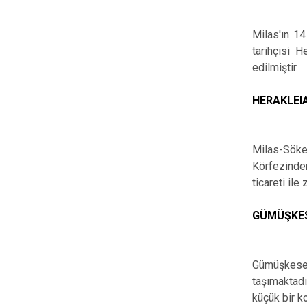
Milas'ın 14
tarihçisi 
edilmiştir.
HERAKLEI
Milas-Söke 
Körfezinden
ticareti il
GÜMÜŞKES
Gümüşkesen
taşımaktadı
küçük bir k