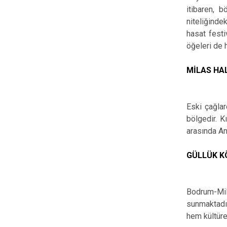
itibaren, 
niteliğinde
hasat festi
öğeleri de 
MİLAS HALI
Eski çağlar
bölgedir. K
arasında An
GÜLLÜK K
Bodrum-Mil
sunmaktadır
hem kültürel