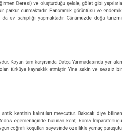
rmen Deresi) ve oluşturduğu şelale, gölet gibi yapılarla
bir parkur sunmaktadır. Panoramik görüntüsü ve endemik
ara da ev sahipliği yapmaktadır. Günümüzde doğa turizmi
oydur. Koyun tam karşısında Datça Yarımadasında yer alan
lan türküye kaynaklık etmiştir. Yine sakin ve sessiz bir
tik kentinin kalıntıları mevcuttur. Bakıcak diye bilinen
 Rodos egemenliğinde bulunan kent, Roma İmparatorluğu
gun coğrafi koşulları sayesinde özellikle yamaç paraşütü