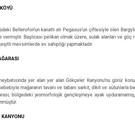
 KÖYÜ
jideki Bellerofon'un kanatlı atı Pegasus'un çiftesiyle ölen Barg
e vermiştir. Başlıcası pelikan olmak üzere, sulak alanları ve göç
çeşitli mevsimlerde ev sahipliği yapmaktadır.
MAĞARASI
neybatısında yer alan yer alan Gökçeler Kanyonu'nu görür konu
 sebebiyle mağaranın tavanı ve tabanı sarkıt, dikit ve sütunlarla be
arası, bölgedeki jeomorfolojik gençleşmeye ayak uyduramamış, g
ünmüştür.
R KANYONU