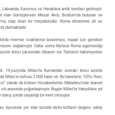
 Labranda, Euromos ve Herakleia antik kentleri gelmiştir.
nıt olan Gümüşkesen Mezar Anıtı, Bodrum’da bulunan ve
lmış olup onun bir minyatürüdür. Roma dönemine ait su
kta durmaktadır.
dra’da mermer ocaklarının bulunması, inşaat için gereken
lmasını sağlamıştır. Daha sonra Mylasa Roma egemenliği
üzyılın ikinci yarısından itibaren ise Türklerin hakimiyetine
.
r. 19.yüzyılda Milas’ta Rumlardan sonraki ikinci azınlık
ında Milas’ın nüfusu 2.000 hane idi. Bu hanelerin 130’u Rum,
lesi” olarak da bilinen Hocabedrettin Mahallesi’nde ikamet
yılı arasında yoğunlaşmıştır. Bugün Milas’ta Yahudilere ait
n barış içinde yaşadığı bir kent olmuştur.
ilçesinde yer alan turistik-tarihi-kültürel değere sahip