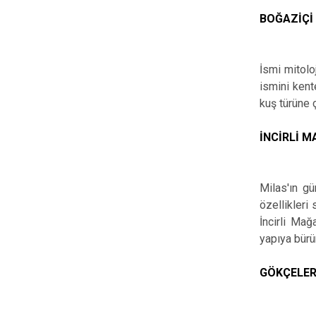
BOĞAZİÇİ
İsmi mitolo
ismini kent
kuş türüne 
İNCİRLİ 
Milas'ın gü
özellikleri
İncirli Mağ
yapıya bür
GÖKÇELE