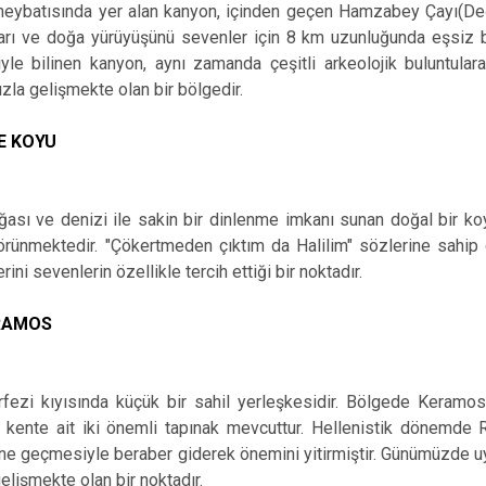
neybatısında yer alan kanyon, içinden geçen Hamzabey Çayı(Deği
arı ve doğa yürüyüşünü sevenler için 8 km uzunluğunda eşsiz 
riyle bilinen kanyon, aynı zamanda çeşitli arkeolojik buluntul
ızla gelişmekte olan bir bölgedir.
E KOYU
ğası ve denizi ile sakin bir dinlenme imkanı sunan doğal bir k
ünmektedir. "Çökertmeden çıktım da Halilim" sözlerine sahip o
ini sevenlerin özellikle tercih ettiği bir noktadır.
RAMOS
ezi kıyısında küçük bir sahil yerleşkesidir. Bölgede Keramos an
 kente ait iki önemli tapınak mevcuttur. Hellenistik dönemde
e geçmesiyle beraber giderek önemini yitirmiştir. Günümüzde uy
gelişmekte olan bir noktadır.