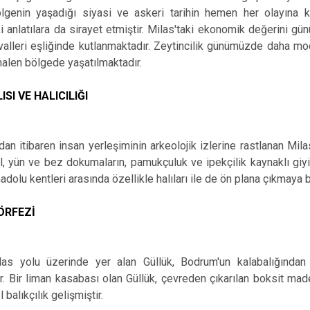
bölgenin yaşadığı siyasi ve askeri tarihin hemen her olayına 
ki anlatılara da sirayet etmiştir. Milas'taki ekonomik değerini g
valleri eşliğinde kutlanmaktadır. Zeytincilik günümüzde daha mo
halen bölgede yaşatılmaktadır.
SI VE HALICILIĞI
dan itibaren insan yerleşiminin arkeolojik izlerine rastlanan Milas
ıl, yün ve bez dokumaların, pamukçuluk ve ipekçilik kaynaklı giyi
adolu kentleri arasında özellikle halıları ile de ön plana çıkmaya 
ÖRFEZİ
as yolu üzerinde yer alan Güllük, Bodrum'un kalabalığından h
. Bir liman kasabası olan Güllük, çevreden çıkarılan boksit made
 balıkçılık gelişmiştir.