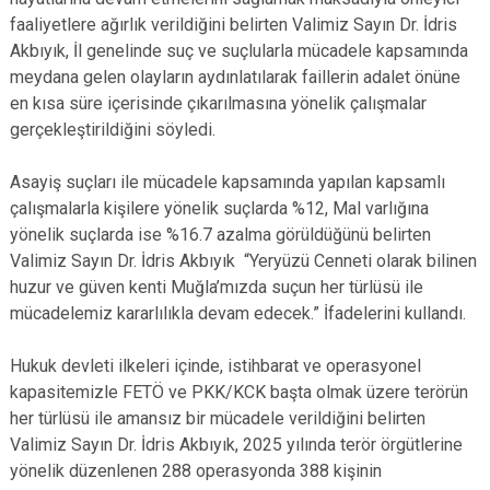
faaliyetlere ağırlık verildiğini belirten Valimiz Sayın Dr. İdris
Akbıyık, İl genelinde suç ve suçlularla mücadele kapsamında
meydana gelen olayların aydınlatılarak faillerin adalet önüne
en kısa süre içerisinde çıkarılmasına yönelik çalışmalar
gerçekleştirildiğini söyledi.
Asayiş suçları ile mücadele kapsamında yapılan kapsamlı
çalışmalarla kişilere yönelik suçlarda %12, Mal varlığına
yönelik suçlarda ise %16.7 azalma görüldüğünü belirten
Valimiz Sayın Dr. İdris Akbıyık “Yeryüzü Cenneti olarak bilinen
huzur ve güven kenti Muğla’mızda suçun her türlüsü ile
mücadelemiz kararlılıkla devam edecek.” İfadelerini kullandı.
Hukuk devleti ilkeleri içinde, istihbarat ve operasyonel
kapasitemizle FETÖ ve PKK/KCK başta olmak üzere terörün
her türlüsü ile amansız bir mücadele verildiğini belirten
Valimiz Sayın Dr. İdris Akbıyık, 2025 yılında terör örgütlerine
yönelik düzenlenen 288 operasyonda 388 kişinin