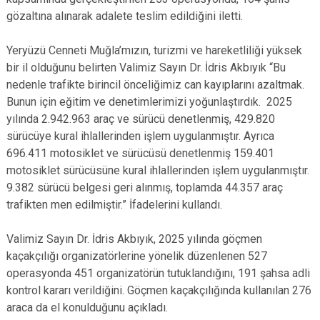
gözaltına alınarak adalete teslim edildiğini iletti.
Yeryüzü Cenneti Muğla’mızın, turizmi ve hareketliliği yüksek
bir il olduğunu belirten Valimiz Sayın Dr. İdris Akbıyık “Bu
nedenle trafikte birincil önceliğimiz can kayıplarını azaltmak.
Bunun için eğitim ve denetimlerimizi yoğunlaştırdık. 2025
yılında 2.942.963 araç ve sürücü denetlenmiş, 429.820
sürücüye kural ihlallerinden işlem uygulanmıştır. Ayrıca
696.411 motosiklet ve sürücüsü denetlenmiş 159.401
motosiklet sürücüsüne kural ihlallerinden işlem uygulanmıştır.
9.382 sürücü belgesi geri alınmış, toplamda 44.357 araç
trafikten men edilmiştir.” İfadelerini kullandı.
Valimiz Sayın Dr. İdris Akbıyık, 2025 yılında göçmen
kaçakçılığı organizatörlerine yönelik düzenlenen 527
operasyonda 451 organizatörün tutuklandığını, 191 şahsa adli
kontrol kararı verildiğini. Göçmen kaçakçılığında kullanılan 276
araca da el konulduğunu açıkladı.