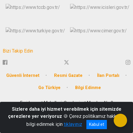
Bizi Takip Edin
Güvenli İnternet
Resmi Gazate
İlan Portalı
Go Türkiye
Bilgi Edinme
Emirbeyazıt Mahallesi, Cumhuriyet Meydanı No:3
Sizlere daha iyi hizmet verebilmek için sitemizde
Tel: 0252 214 1234
çerezlere yer veriyoruz
🍪 Çerez politikamız hakkında
bilgi edinmek için
tıklayınız
Kabul et